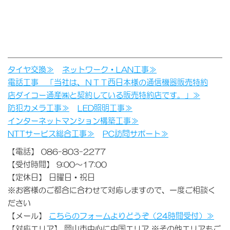
タイヤ交換≫
ネットワーク・LAN工事≫
電話工事 「当社は、ＮＴＴ西日本様の通信機器販売特約
店ダイコー通産㈱と契約している販売特約店です。」≫
防犯カメラ工事≫
LED照明工事≫
インターネットマンション構築工事≫
NTTサービス総合工事≫
PC訪問サポート≫
【電話】 086-803-2277
【受付時間】 9:00～17:00
【定休日】 日曜日・祝日
※お客様のご都合に合わせて対応しますので、一度ご相談く
ださい
【メール】
こちらのフォームよりどうぞ（24時間受付）≫
【対応エリア】 岡山市中心に中国エリア ※その他エリアもご