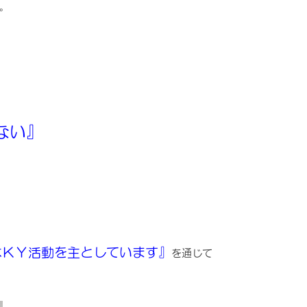
。
ない』
はＫＹ活動を主としています』
を通じて