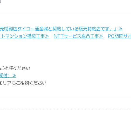
売特約店ダイコー通産㈱と契約している販売特約店です。」≫
ットマンション構築工事≫
NTTサービス総合工事≫
PC訪問サ
ご相談ください
受付）≫
他エリアもご相談ください