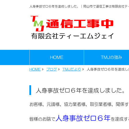
人身事故ゼロ６年を達成しました。｜岡山市で通信工事は有限会社テ
HOME
TMJの強み
HOME
»
ブログ
»
TMJだより
»
人身事故ゼロ６年を達成し
人身事故ゼロ６年を達成しました。
お客様、元請様、協力業者様、取引業者様、関係す
人身事故ゼロ６年
皆様のお陰で
を達成す