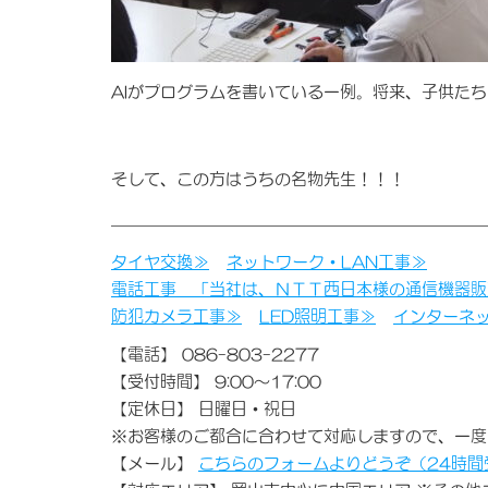
AIがプログラムを書いている一例。将来、子供たち
そして、この方はうちの名物先生！！！
タイヤ交換≫
ネットワーク・LAN工事≫
電話工事 「当社は、ＮＴＴ西日本様の通信機器販
防犯カメラ工事≫
LED照明工事≫
インターネ
【電話】 086-803-2277
【受付時間】 9:00～17:00
【定休日】 日曜日・祝日
※お客様のご都合に合わせて対応しますので、一度
【メール】
こちらのフォームよりどうぞ（24時間