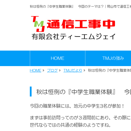
秋は恒例の『中学生職業体験』 今回のテーマは？｜岡山市で通信工
HOME
TMJの強み
HOME
»
ブログ
»
TMJだより
»
秋は恒例の『中学生職業体
秋は恒例の『中学生職業体験』 今
今回の職業体験には、地元の中学生3名が参加！
まずは事前訪問ってのが３週間前にあり、その際に
世代ならではの共通の経験のようですね。