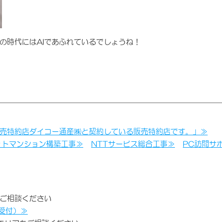
の時代にはAIであふれているでしょうね！
売特約店ダイコー通産㈱と契約している販売特約店です。」≫
ットマンション構築工事≫
NTTサービス総合工事≫
PC訪問サ
ご相談ください
受付）≫