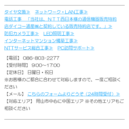
タイヤ交換≫
ネットワーク・LAN工事≫
電話工事 「当社は、ＮＴＴ西日本様の通信機器販売特約
店ダイコー通産㈱と契約している販売特約店です。」≫
防犯カメラ工事≫
LED照明工事≫
インターネットマンション構築工事≫
NTTサービス総合工事≫
PC訪問サポート≫
【電話】 086-803-2277
【受付時間】 9:00～17:00
【定休日】 日曜日・祝日
※お客様のご都合に合わせて対応しますので、一度ご相談く
ださい
【メール】
こちらのフォームよりどうぞ（24時間受付）≫
【対応エリア】 岡山市中心に中国エリア ※その他エリアもご
相談ください