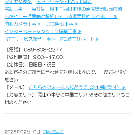
タイヤ交換≫
ネットワーク・LAN工事≫
電話工事 「当社は、ＮＴＴ西日本様の通信機器販売特約
店ダイコー通産㈱と契約している販売特約店です。」≫
防犯カメラ工事≫
LED照明工事≫
インターネットマンション構築工事≫
NTTサービス総合工事≫
PC訪問サポート≫
【電話】 086-803-2277
【受付時間】 9:00～17:00
【定休日】 日曜日・祝日
※お客様のご都合に合わせて対応しますので、一度ご相談く
ださい
【メール】
こちらのフォームよりどうぞ（24時間受付）≫
【対応エリア】 岡山市中心に中国エリア ※その他エリアもご
相談ください
2025年02月10日 |
TMJだより