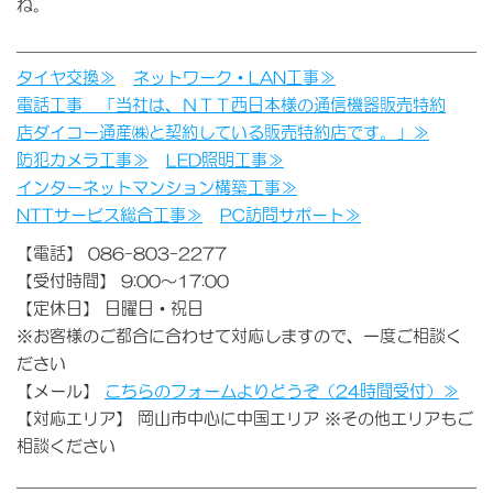
ね。
タイヤ交換≫
ネットワーク・LAN工事≫
電話工事 「当社は、ＮＴＴ西日本様の通信機器販売特約
店ダイコー通産㈱と契約している販売特約店です。」≫
防犯カメラ工事≫
LED照明工事≫
インターネットマンション構築工事≫
NTTサービス総合工事≫
PC訪問サポート≫
【電話】 086-803-2277
【受付時間】 9:00～17:00
【定休日】 日曜日・祝日
※お客様のご都合に合わせて対応しますので、一度ご相談く
ださい
【メール】
こちらのフォームよりどうぞ（24時間受付）≫
【対応エリア】 岡山市中心に中国エリア ※その他エリアもご
相談ください