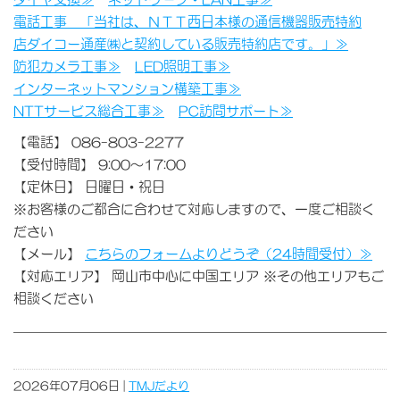
電話工事 「当社は、ＮＴＴ西日本様の通信機器販売特約
店ダイコー通産㈱と契約している販売特約店です。」≫
防犯カメラ工事≫
LED照明工事≫
インターネットマンション構築工事≫
NTTサービス総合工事≫
PC訪問サポート≫
【電話】 086-803-2277
【受付時間】 9:00～17:00
【定休日】 日曜日・祝日
※お客様のご都合に合わせて対応しますので、一度ご相談く
ださい
【メール】
こちらのフォームよりどうぞ（24時間受付）≫
【対応エリア】 岡山市中心に中国エリア ※その他エリアもご
相談ください
2026年07月06日 |
TMJだより